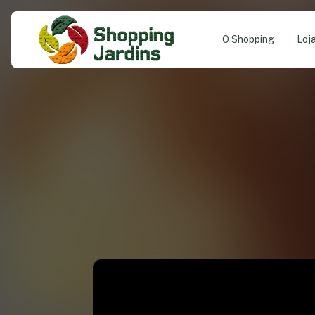
O Shopping
Loj