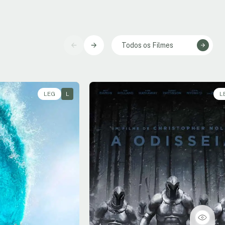
Todos os Filmes
LEG
L
L