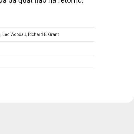
a da qual não há retorno.
 Leo Woodall, Richard E. Grant