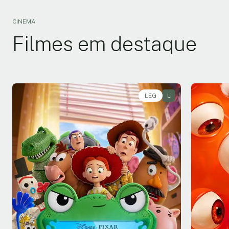
CINEMA
Filmes em destaque
LEG
L