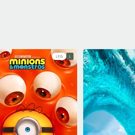
LEG
L