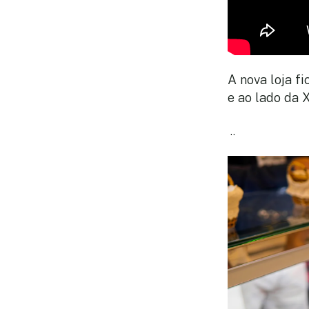
A nova loja f
e ao lado da 
..