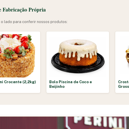
de Fabricação Própria
 o lado para conferir nossos produtos:
ni Crocante (2,2kg)
Bolo Piscina de Coco e
Crost
Beijinho
Gros