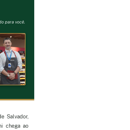
do para você.
de Salvador,
ni chega ao