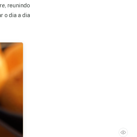
ore
, reunindo
 o dia a dia