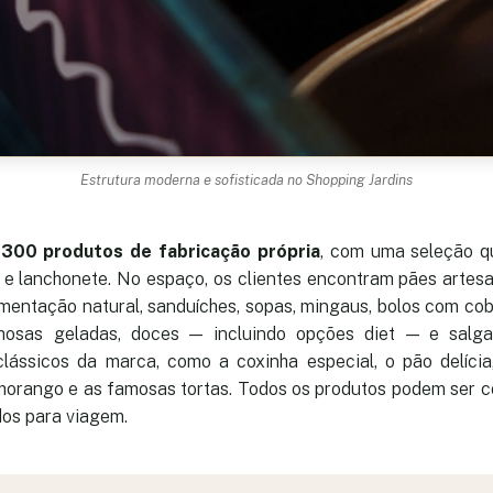
Estrutura moderna e sofisticada no Shopping Jardins
e
300 produtos de fabricação própria
, com uma seleção q
s e lanchonete. No espaço, os clientes encontram pães artesa
mentação natural, sanduíches, sopas, mingaus, bolos com cob
mosas geladas, doces — incluindo opções diet — e salg
clássicos da marca, como a coxinha especial, o pão delícia,
 morango e as famosas tortas. Todos os produtos podem ser 
dos para viagem.