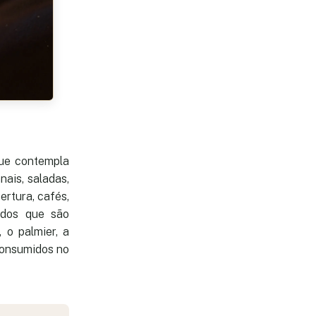
ue contempla
nais, saladas,
ertura, cafés,
ados que são
 o palmier, a
consumidos no