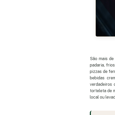
São mais d
padaria, frio
pizzas de fer
bebidas cre
verdadeiros 
torteleta de
local ou leva