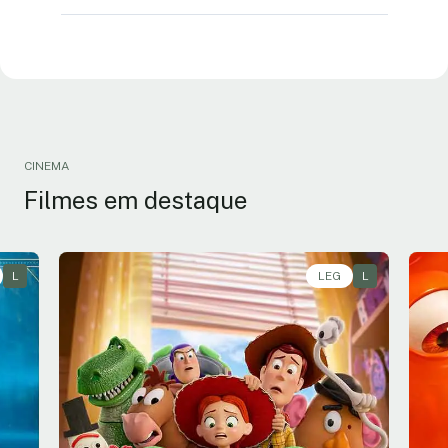
CINEMA
Filmes em destaque
L
Animação, Aventura, Comédia • • 1h40
LEG
L
An