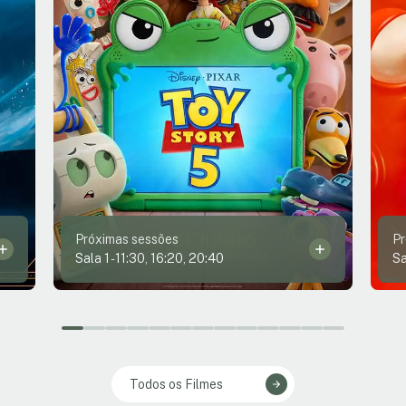
Próximas sessões
Pr
Sala 1
-
11:30, 16:20, 20:40
Sa
Todos os Filmes