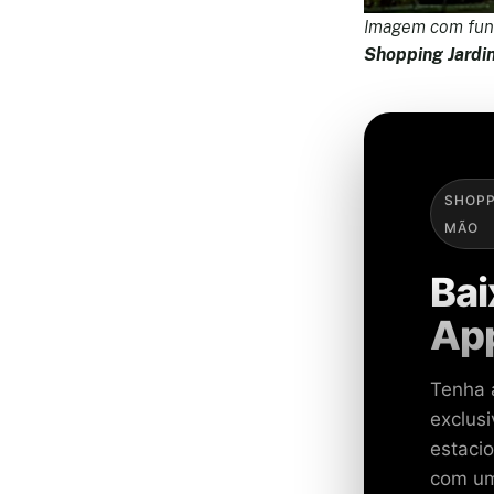
Imagem com func
Shopping Jardi
SHOPP
MÃO
Bai
Ap
Tenha 
exclus
estaci
com um