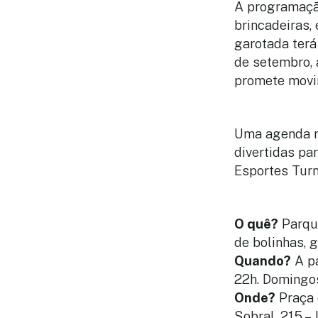
A programaçã
brincadeiras,
garotada terá
de setembro, 
promete movim
Uma agenda re
divertidas par
Esportes Tur
O quê?
Parque
de bolinhas, g
Quando?
A pa
22h. Domingos
Onde?
Praça 
Sobral, 215 – 