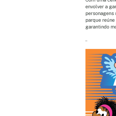
envolver a ga
personagens m
parque reúne 
garantindo mo
..