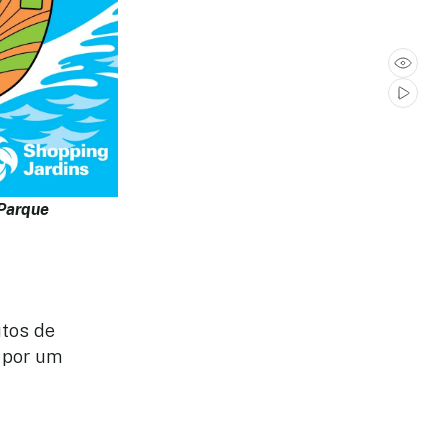
Parque
utos de
 por um