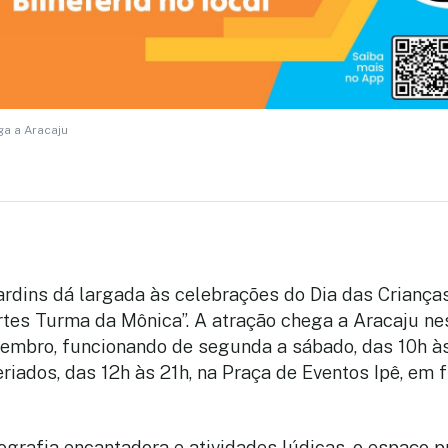
a a Aracaju
rdins dá largada às celebrações do Dia das Crianças
tes Turma da Mônica”. A atração chega a Aracaju ne
etembro, funcionando de segunda a sábado, das 10h às
riados, das 12h às 21h, na Praça de Eventos Ipê, em f
rafia encantadora e atividades lúdicas, o espaço 