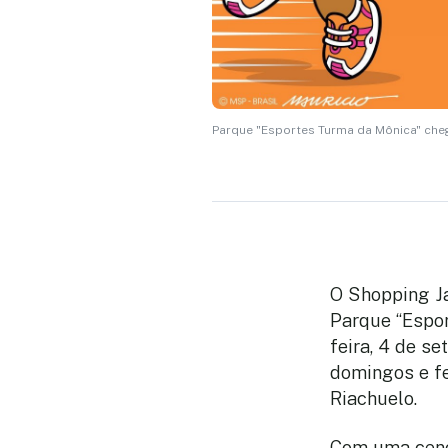
Parque "Esportes Turma da Mônica" cheg
O Shopping Ja
Parque “Espor
feira, 4 de s
domingos e fe
Riachuelo.
Com uma cenog