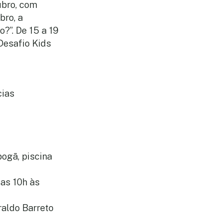
ubro, com
bro, a
?”. De 15 a 19
 Desafio Kids
cias
bogã, piscina
as 10h às
raldo Barreto