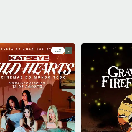
LEG
L