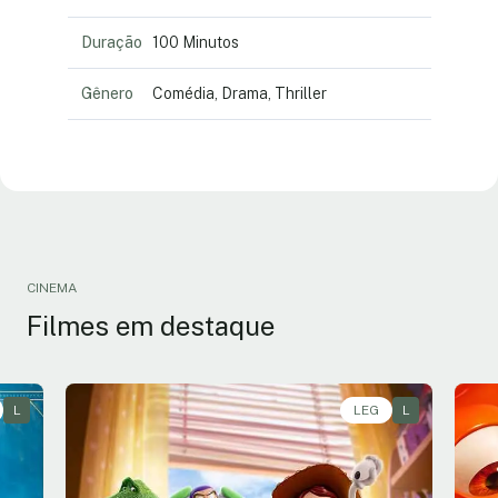
Duração
100 Minutos
Gênero
Comédia, Drama, Thriller
CINEMA
Filmes em destaque
L
Animação, Aventura, Comédia • • 1h40
LEG
L
An