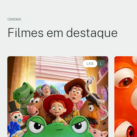
CINEMA
Filmes em destaque
LEG
L