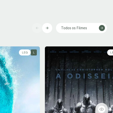
Todos os Filmes
LEG
L
L