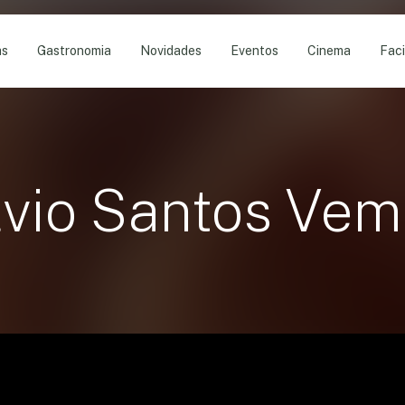
as
Gastronomia
Novidades
Eventos
Cinema
Faci
lvio Santos Vem