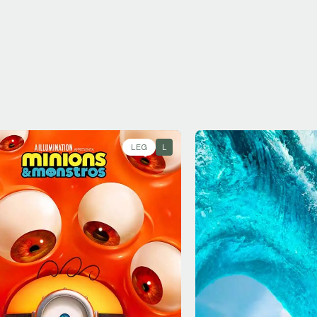
LEG
L