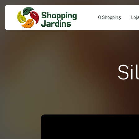
O Shopping
Loj
Si